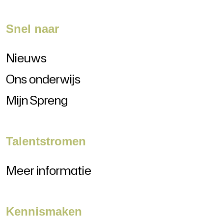
2O25-2O26 6VWO Duits
2O25-2O26 6VWO CKV
Snel naar
2O25-2O26 6VWO Biologie
2O25-2O26 6VWO Bedrijfseconomie
Nieuws
2O25-2O26 6VWO Aardrijkskunde
Ons onderwijs
Mijn Spreng
Talentstromen
Meer informatie
Kennismaken