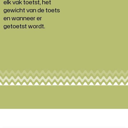
elk vak toetst, het
gewicht van de toets
en wanneer er
getoetst wordt.