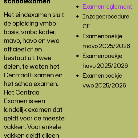
schoolexamen
Examenreglement
Het eindexamen sluit
Inzageprocedure
de opleiding vmbo
CE
basis, vmbo kader,
Examenboekje
mavo, havo en vwo
mavo 2O25/2O26
officieel af en
Examenboekje
bestaat uit twee
havo 2O25/2O26
delen, te weten het
Centraal Examen en
Examenboekje
het schoolexamen.
vwo 2O25/2O26
Het Centraal
Examen is een
landelijk examen dat
geldt voor de meeste
vakken. Voor enkele
vakken geldt alleen