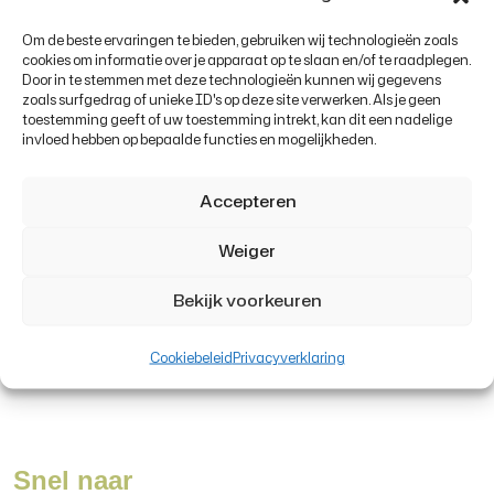
Om de beste ervaringen te bieden, gebruiken wij technologieën zoals
cookies om informatie over je apparaat op te slaan en/of te raadplegen.
Door in te stemmen met deze technologieën kunnen wij gegevens
zoals surfgedrag of unieke ID's op deze site verwerken. Als je geen
Volg je ons al?
toestemming geeft of uw toestemming intrekt, kan dit een nadelige
invloed hebben op bepaalde functies en mogelijkheden.
Mis niets en kom alles te weten over
Accepteren
het Sprengenbeek College
Weiger
Bekijk voorkeuren
Cookiebeleid
Privacyverklaring
Snel naar